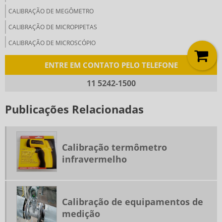
CALIBRAÇÃO DE MEGÔMETRO
CALIBRAÇÃO DE MICROPIPETAS
CALIBRAÇÃO DE MICROSCÓPIO
CALIBRAÇÃO DE MULTÍMETRO
ENTRE EM CONTATO PELO TELEFONE
CALIBRAÇÃO DE MULTÍMETRO DIGITAL
11 5242-1500
CALIBRAÇÃO DE PHMETRO
Publicações Relacionadas
CALIBRAÇÃO DE PHMETRO DE BANCADA
CALIBRAÇÃO DE PHMETRO DIGITAL
CALIBRAÇÃO DE PLASTÔMETRO
Calibração termômetro
CALIBRAÇÃO DE PRESSOSTATO
infravermelho
CALIBRAÇÃO DE TERMOHIGRÔMETRO
CALIBRAÇÃO DE TERMOHIGRÔMETRO SP
Calibração de equipamentos de
CALIBRAÇÃO DE TERMÔMETRO
medição
CALIBRAÇÃO DE TORQUÍMETRO