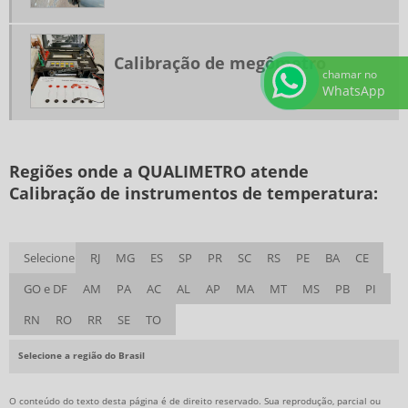
CALIBRAÇÃO DE TURBIDÍMETRO
CALIBRAÇÃO DE VISCOSÍMETRO
Calibração de megômetro
chamar no
CALIBRAÇÃO TERMÔMETRO INFRAVERMELHO
WhatsApp
EMPRESA DE CALIBRAÇÃO DE INSTRUMENTOS
EMPRESA DE CALIBRAÇÃO DE INSTRUMENTOS DE MEDIÇÃO
LABORATÓRIO DE CALIBRAÇÃO DE INSTRUMENTOS
Regiões onde a QUALIMETRO atende
Calibração de instrumentos de temperatura:
LABORATÓRIO DE CALIBRAÇÃO DE INSTRUMENTOS DE MEDIÇÃO
Selecione
RJ
MG
ES
SP
PR
SC
RS
PE
BA
CE
GO e DF
AM
PA
AC
AL
AP
MA
MT
MS
PB
PI
RN
RO
RR
SE
TO
Selecione a região do Brasil
O conteúdo do texto desta página é de direito reservado. Sua reprodução, parcial ou