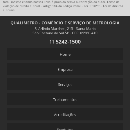
total, mesmo citando nossos links, é proibida sem a autorização do autor. Crime de
violação de direito autoral – artigo 184 do Código Penal –
Lei 9610/98 - Lei de direitos
autorais
.
QUALIMETRO - COMÉRCIO E SERVIÇO DE METROLOGIA
R. Arlíndo Marcheti, 215 - Santa Maria
São Caetano do Sul-SP - CEP: 09560-410
5242-1500
11
Home
Empresa
Serviços
Treinamentos
Acreditações
Produtos