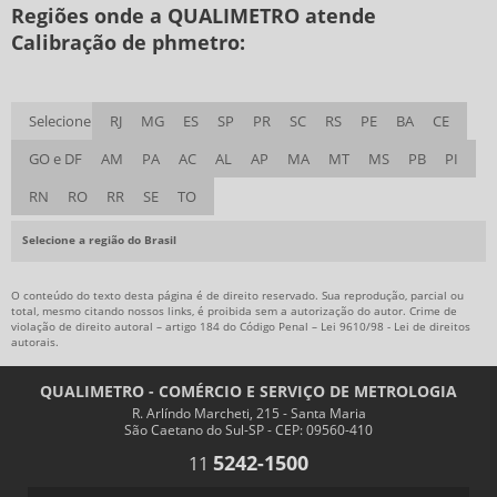
LABORATÓRIO DE CALIBRAÇÃO DE INSTRUMENTOS
Regiões onde a QUALIMETRO atende
Calibração de phmetro:
LABORATÓRIO DE CALIBRAÇÃO DE INSTRUMENTOS DE MEDIÇÃO
Selecione
RJ
MG
ES
SP
PR
SC
RS
PE
BA
CE
GO e DF
AM
PA
AC
AL
AP
MA
MT
MS
PB
PI
RN
RO
RR
SE
TO
Selecione a região do Brasil
O conteúdo do texto desta página é de direito reservado. Sua reprodução, parcial ou
total, mesmo citando nossos links, é proibida sem a autorização do autor. Crime de
violação de direito autoral – artigo 184 do Código Penal –
Lei 9610/98 - Lei de direitos
autorais
.
QUALIMETRO - COMÉRCIO E SERVIÇO DE METROLOGIA
R. Arlíndo Marcheti, 215 - Santa Maria
São Caetano do Sul-SP - CEP: 09560-410
5242-1500
11