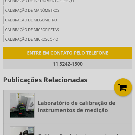
CALIBRAÇÃO DE INSTRUMENTOS PREÇO
CALIBRAÇÃO DE MANÔMETROS
CALIBRAÇÃO DE MEGÔMETRO
CALIBRAÇÃO DE MICROPIPETAS
CALIBRAÇÃO DE MICROSCÓPIO
CALIBRAÇÃO DE MULTÍMETRO
ENTRE EM CONTATO PELO TELEFONE
CALIBRAÇÃO DE MULTÍMETRO DIGITAL
11 5242-1500
CALIBRAÇÃO DE PHMETRO
Publicações Relacionadas
CALIBRAÇÃO DE PHMETRO DE BANCADA
CALIBRAÇÃO DE PHMETRO DIGITAL
CALIBRAÇÃO DE PLASTÔMETRO
Laboratório de calibração de
CALIBRAÇÃO DE PRESSOSTATO
instrumentos de medição
CALIBRAÇÃO DE TERMOHIGRÔMETRO
CALIBRAÇÃO DE TERMOHIGRÔMETRO SP