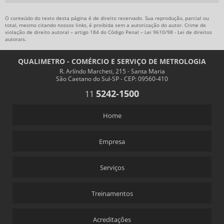
O conteúdo do texto desta página é de direito reservado. Sua reprodução, parcial ou
total, mesmo citando nossos links, é proibida sem a autorização do autor. Crime de
violação de direito autoral – artigo 184 do Código Penal –
Lei 9610/98 - Lei de direitos
autorais
.
QUALIMETRO - COMÉRCIO E SERVIÇO DE METROLOGIA
R. Arlíndo Marcheti, 215 - Santa Maria
São Caetano do Sul-SP - CEP: 09560-410
5242-1500
11
Home
Empresa
Serviços
Treinamentos
Acreditações