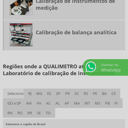
Calibração de instrumentos de
CALIBRAÇÃO DE TERMÔMETRO
medição
CALIBRAÇÃO DE TORQUÍMETRO
CALIBRAÇÃO DE TURBIDÍMETRO
CALIBRAÇÃO DE VISCOSÍMETRO
Calibração de balança analítica
CALIBRAÇÃO TERMÔMETRO INFRAVERMELHO
EMPRESA DE CALIBRAÇÃO DE INSTRUMENTOS
EMPRESA DE CALIBRAÇÃO DE INSTRUMENTOS DE MEDIÇÃO
chamar no
LABORATÓRIO DE CALIBRAÇÃO DE INSTRUMENTOS
Regiões onde a QUALIMETRO atende
WhatsApp
Laboratório de calibração de instrumentos:
LABORATÓRIO DE CALIBRAÇÃO DE INSTRUMENTOS DE MEDIÇÃO
Selecione
RJ
MG
ES
SP
PR
SC
RS
PE
BA
CE
GO e DF
AM
PA
AC
AL
AP
MA
MT
MS
PB
PI
RN
RO
RR
SE
TO
Selecione a região do Brasil